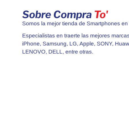
Sobre Compra
To'
Somos la mejor tienda de Smartphones en el
Especialistas en traerte las mejores marcas
iPhone, Samsung, LG, Apple, SONY, Huaw
LENOVO, DELL, entre otras.
¡NUEVOS Y USADOS!
Estamos ubicados en Plaza Naco, Distrito 
Dominicana.
Contacto: (849) 201-8877
© Compra To' 2026
Hecho por On Viral